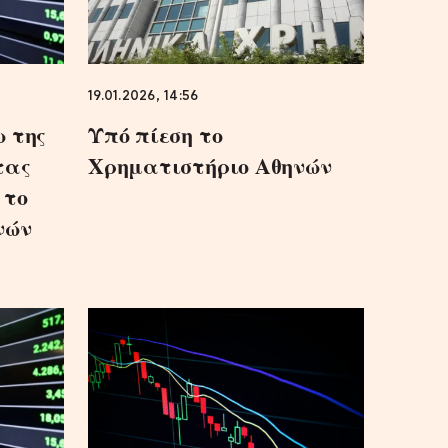
19.01.2026, 14:56
 της
Υπό πίεση το
τας
Χρηματιστήριο Αθηνών
 το
νών