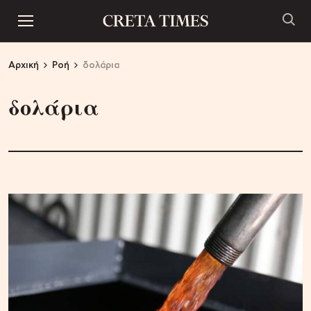
Αρχική
Ροή
δολάρια
δολάρια