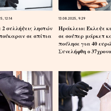
5, 12:14
13.08.2025, 9:29
 2 συλλήψεις ληστών
Ηράκλειο: Έκλεψε κ
πούκαραν σε σπίτια
σε σούπερ μάρκετ κ
πούλησε για 40 ευρώ
Συνελήφθη ο 37χρονο