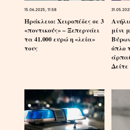
15.06.2025, 11:58
31.05.202
Ηράκλειο: Χειροπέδες σε 3
Ανήλι
«ποντικούς» – Ξεπερνάει
μίνι 
τα 41.000 ευρώ η «λεία»
Βύρων
τους
όπλο 
άρπαζ
Δείτε