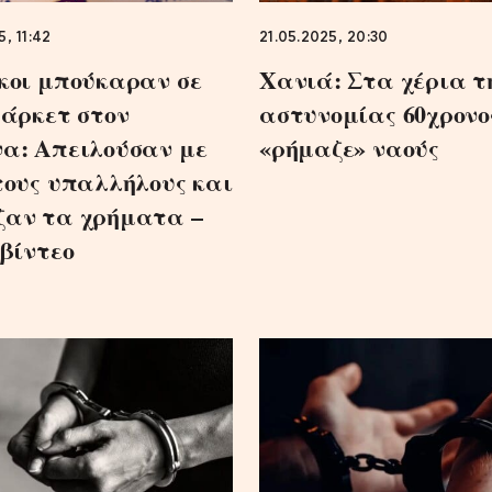
5, 11:42
21.05.2025, 20:30
κοι μπούκαραν σε
Χανιά: Στα χέρια τ
μάρκετ στον
αστυνομίας 60χρονο
α: Απειλούσαν με
«ρήμαζε» ναούς
τους υπαλλήλους και
αν τα χρήματα –
 βίντεο