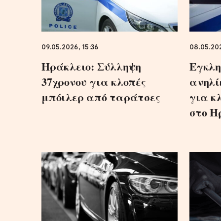
09.05.2026, 15:36
08.05.20
Ηράκλειο: Σύλληψη
Εγκλη
37χρονου για κλοπές
ανηλί
μπόιλερ από ταράτσες
για κ
στο Η