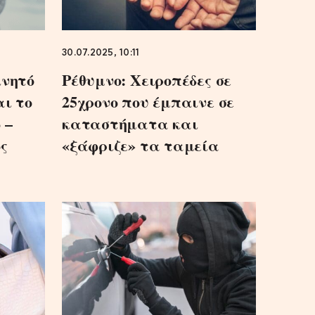
30.07.2025, 10:11
ινητό
Ρέθυμνο: Χειροπέδες σε
αι το
25χρονο που έμπαινε σε
 –
καταστήματα και
ς
«ξάφριζε» τα ταμεία