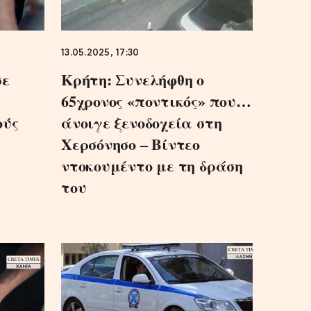
13.05.2025, 17:30
σε
Κρήτη: Συνελήφθη ο
υ
65χρονος «ποντικός» που…
ούς
άνοιγε ξενοδοχεία στη
Χερσόνησο – Βίντεο
ντοκουμέντο με τη δράση
του