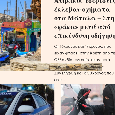
Ανήλικοι τουρίστε
έκλεβαν οχήματα
στα Μάταλα – Στη
«φάκα» μετά από
επικίνδυνη οδήγησ
Οι 16χρονος και 17χρονος, που
είχαν φτάσει στην Κρήτη από τ
Ολλανδία, εντοπίστηκαν μετά
από επικίνδυνη οδήγηση –
Συνελήφθη και ο 50χρονος που
είχε…