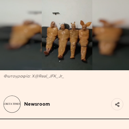
Φωτογραφία: Χ@Real_JFK_Jr_
Newsroom