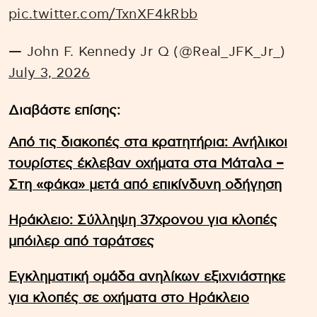
pic.twitter.com/TxnXF4kRbb
— John F. Kennedy Jr Q (@Real_JFK_Jr_)
July 3, 2026
Διαβάστε επίσης:
Από τις διακοπές στα κρατητήρια: Ανήλικοι
τουρίστες έκλεβαν οχήματα στα Μάταλα –
Στη «φάκα» μετά από επικίνδυνη οδήγηση
Ηράκλειο: Σύλληψη 37χρονου για κλοπές
μπόιλερ από ταράτσες
Εγκληματική ομάδα ανηλίκων εξιχνιάστηκε
για κλοπές σε οχήματα στο Ηράκλειο