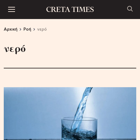
Αρχική
Ροή
νερό
νερό