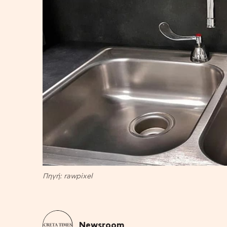
Πηγή: rawpixel
Newsroom