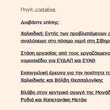
Πηγή:
cretalive
Διαβάστε επίσης:
Χαλκιδική: Εντός των προβλεπόμενων 
αναλύσεων στο πόσιμο νερό στη Σίβηρ
Στάση εργασίας από τους εργαζόεμενο
νομοσχέδιο για ΕΥΔΑΠ και ΕΥΑΘ
Εισαγγελική έρευνα για την ποιότητα τ
Χαλκιδικής και Βόλβη Θεσσαλονίκης
Βλάβη στον κεντρικό αγωγό της Μονά
Ροδιά και Καπετανάκη Μετόχι