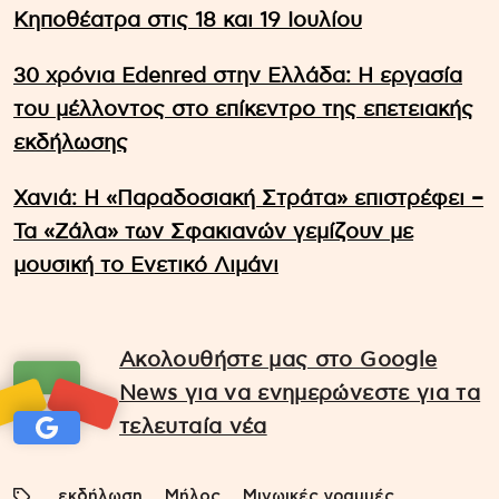
Κηποθέατρα στις 18 και 19 Ιουλίου
30 χρόνια Edenred στην Ελλάδα: Η εργασία
του μέλλοντος στο επίκεντρο της επετειακής
εκδήλωσης
Χανιά: Η «Παραδοσιακή Στράτα» επιστρέφει –
Τα «Ζάλα» των Σφακιανών γεμίζουν με
μουσική το Ενετικό Λιμάνι
Ακολουθήστε μας στο Google
News για να ενημερώνεστε για τα
τελευταία νέα
εκδήλωση
Μήλος
Μινωικές γραμμές