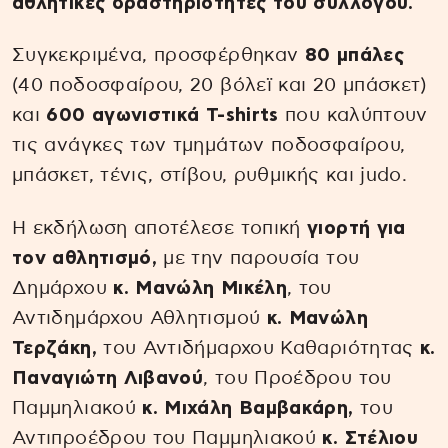
αθλητικές δραστηριότητες του συλλόγου.
Συγκεκριμένα, προσφέρθηκαν
80 μπάλες
(40 ποδοσφαίρου, 20 βόλεϊ και 20 μπάσκετ)
και
600 αγωνιστικά T-shirts
που καλύπτουν
τις ανάγκες των τμημάτων ποδοσφαίρου,
μπάσκετ, τένις, στίβου, ρυθμικής και judo.
Η εκδήλωση αποτέλεσε τοπική
γιορτή για
τον αθλητισμό,
με την παρουσία του
Δημάρχου
κ. Μανώλη Μικέλη
, του
Αντιδημάρχου Αθλητισμού
κ. Μανώλη
Τερζάκη,
του Αντιδήμαρχου Καθαριότητας
κ.
Παναγιώτη Λιβανού
, του Προέδρου του
Παμμηλιακού
κ. Μιχάλη Βαμβακάρη,
του
Αντιπροέδρου του Παμμηλιακού
κ. Στέλιου