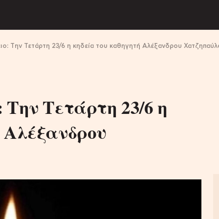
ιο: Tην Τετάρτη 23/6 η κηδεία του καθηγητή Αλέξανδρου Χατζηπαύλ
 Tην Τετάρτη 23/6 η
ή Αλέξανδρου