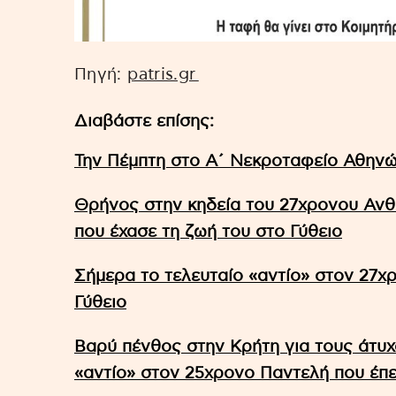
Πηγή:
patris.gr
Διαβάστε επίσης:
Την Πέμπτη στο Α΄ Νεκροταφείο Αθηνώ
Θρήνος στην κηδεία του 27χρονου Αν
που έχασε τη ζωή του στο Γύθειο
Σήμερα το τελευταίο «αντίο» στον 27
Γύθειο
Βαρύ πένθος στην Κρήτη για τους άτυχ
«αντίο» στον 25χρονο Παντελή που έπ