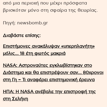
από μια περιοχή που μέχρι πρόσφατα
βρισκόταν μόνο στη σφαίρα της θεωρίας.
Πηγή: newsbomb.gr
Διαβάστε επίσης:
Επιστήμονες ανακάλυψαν «υπερπλανήτη»
μόλις… 18 έτη φωτός μακριά
NASA: Αστροναύτες εγκλωβίστηκαν στο
Διάστημα και θα επιστρέψουν σαν… 80χρονοι
στη Γη – Τι αναφέρει επιστημονική έρευνα
ΗΠΑ: Η NASA ανέβαλε την επιστροφή της
στη Σελήνη