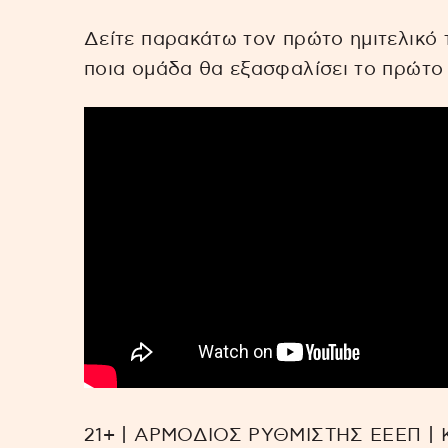
Δείτε παρακάτω τον πρώτο ημιτελικό 
ποια ομάδα θα εξασφαλίσει το πρώτο ε
21+ | ΑΡΜΟΔΙΟΣ ΡΥΘΜΙΣΤΗΣ ΕΕΕΠ |