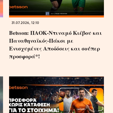
31.07.2026, 12:10
Betsson: ΠΑΟΚ-Ντιναμό Κιέβου και
Παναθηναϊκός-Πάκσι με
Ενισχυμένες Αποδόσεις και σούπερ
προσφορά*!