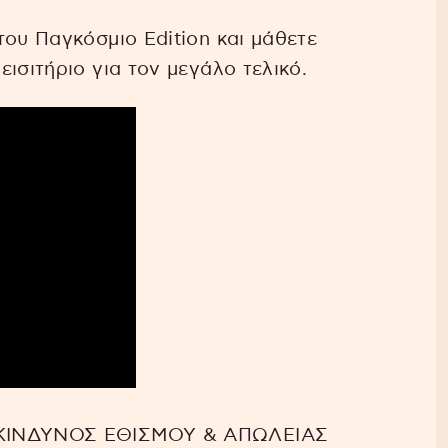
του Παγκόσμιο Edition και μάθετε
ισιτήριο για τον μεγάλο τελικό.
 ΚΙΝΔΥΝΟΣ ΕΘΙΣΜΟΥ & ΑΠΩΛΕΙΑΣ