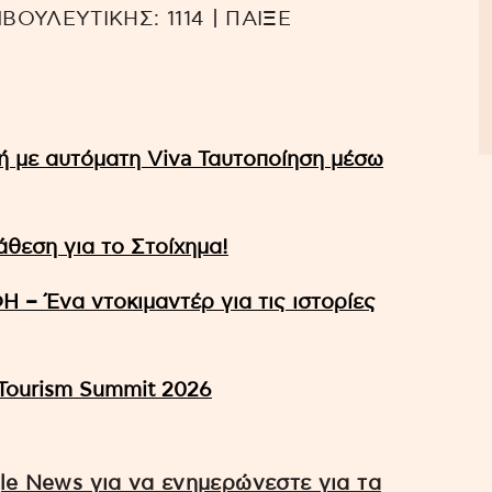
ΟΥΛΕΥΤΙΚΗΣ: 1114 | ΠΑΙΞΕ
ή με αυτόματη Viva Ταυτοποίηση μέσω
θεση για το Στοίχημα!
 – Ένα ντοκιμαντέρ για τις ιστορίες
 Tourism Summit 2026
e News για να ενημερώνεστε για τα