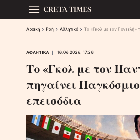
Αρχική
Ροή
Αθλητικά
Το «Γκολ με τον Παντελή» τ
ΑΘΛΗΤΙΚΑ
18.06.2026, 17:28
Το «Γκολ με τον Παντ
πηγαίνει Παγκόσμιο 
επεισόδια