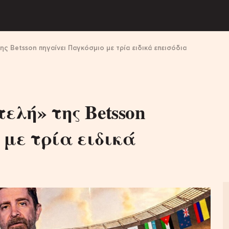
ης Betsson πηγαίνει Παγκόσμιο με τρία ειδικά επεισόδια
ελή» της Betsson
με τρία ειδικά