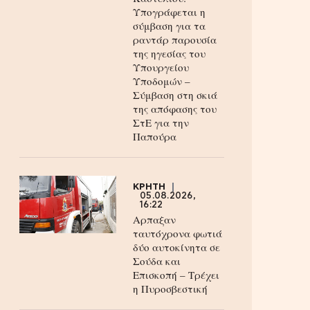
Υπογράφεται η
σύμβαση για τα
ραντάρ παρουσία
της ηγεσίας του
Υπουργείου
Υποδομών –
Σύμβαση στη σκιά
της απόφασης του
ΣτΕ για την
Παπούρα
ΚΡΗΤΗ
05.08.2026,
16:22
Αρπαξαν
ταυτόχρονα φωτιά
δύο αυτοκίνητα σε
Σούδα και
Επισκοπή – Τρέχει
η Πυροσβεστική