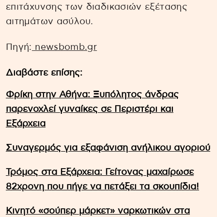
επιτάχυνσης των διαδικασιών εξέτασης
αιτημάτων ασύλου.
Πηγή:
newsbomb.gr
Διαβάστε επίσης:
Φρίκη στην Αθήνα: Ξυπόλητος άνδρας
παρενοχλεί γυναίκες σε Περιστέρι και
Εξάρχεια
Συναγερμός για εξαφάνιση ανήλικου αγοριού
Τρόμος στα Εξάρχεια: Γείτονας μαχαίρωσε
82χρονη που πήγε να πετάξει τα σκουπίδια!
Κινητό «σούπερ μάρκετ» ναρκωτικών στα