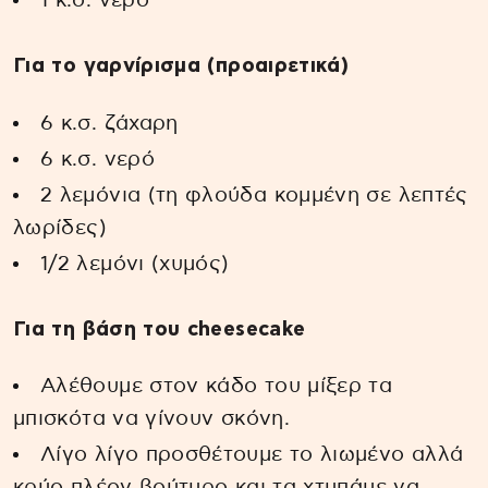
1 κ.σ. νερό
Για τo γαρνίρισμα (προαιρετικά)
6 κ.σ. ζάχαρη
6 κ.σ. νερό
2 λεμόνια (τη φλούδα κομμένη σε λεπτές
λωρίδες)
1/2 λεμόνι (χυμός)
Για τη βάση του cheesecake
Αλέθουμε στον κάδο του μίξερ τα
μπισκότα να γίνουν σκόνη.
Λίγο λίγο προσθέτουμε το λιωμένο αλλά
κρύο πλέον βούτυρο και τα χτυπάμε να