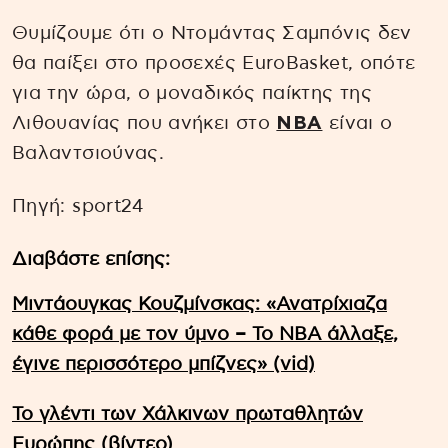
Θυμίζουμε ότι ο Ντομάντας Σαμπόνις δεν
θα παίξει στο προσεχές EuroBasket, οπότε
για την ώρα, ο μοναδικός παίκτης της
Λιθουανίας που ανήκει στο
NBA
είναι ο
Βαλαντσιούνας.
Πηγή: sport24
Διαβάστε επίσης:
Μιντάουγκας Κουζμίνσκας: «Ανατρίχιαζα
κάθε φορά με τον ύμνο – Το ΝΒΑ άλλαξε,
έγινε περισσότερο μπίζνες» (vid)
Το γλέντι των Χάλκινων πρωταθλητών
Ευρώπης (βίντεο)