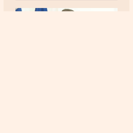
ΚΡΗΤΗ
08.08.2026, 22:01
Κυριάκος Μητσοτάκης: Διακοπές στα Χανιά – Που
βρέθηκε (φωτογραφία)