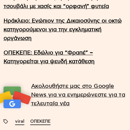
τσουβάλι με χασίς και “ορφανή” φυτεία
Ηράκλειο: Ενώπιον της Δικαιοσύνης οι οκτώ
κατηγορούμενοι για την εγκληματική
οργάνωση
ΟΠΕΚΕΠΕ: Εδώλιο για “Φραπέ” –
Κατηγορείται για ψευδή κατάθεση
Ακολουθήστε μας στο Google
News για να ενημερώνεστε για τα
τελευταία νέα
viral
ΟΠΕΚΕΠΕ