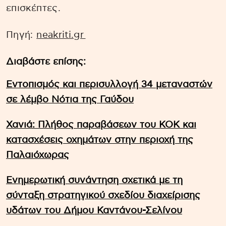
επισκέπτες.
Πηγή:
neakriti.gr
Διαβάστε επίσης:
Εντοπισμός και περισυλλογή 34 μεταναστών
σε λέμβο Νότια της Γαύδου
Χανιά: Πλήθος παραβάσεων του ΚΟΚ και
κατασχέσεις οχημάτων στην περιοχή της
Παλαιόχωρας
Ενημερωτική συνάντηση σχετικά με τη
σύνταξη στρατηγικού σχεδίου διαχείρισης
υδάτων του Δήμου Καντάνου-Σελίνου