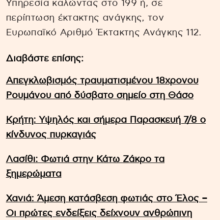
Υπηρεσία καλώντας στο 199 ή, σε
περίπτωση έκτακτης ανάγκης, τον
Ευρωπαϊκό Αριθμό Έκτακτης Ανάγκης 112.
Διαβάστε επίσης:
Απεγκλωβισμός τραυματισμένου 18χρονου
Ρουμάνου από δύσβατο σημείο στη Θάσο
Κρήτη: Υψηλός και σήμερα Παρασκευή 7/8 ο
κίνδυνος πυρκαγιάς
Λασίθι: Φωτιά στην Κάτω Ζάκρο τα
ξημερώματα
Χανιά: Άμεση κατάσβεση φωτιάς στο Έλος –
Οι πρώτες ενδείξεις δείχνουν ανθρώπινη