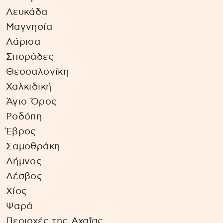
Λευκάδα
Μαγνησία
Λάρισα
Σποράδες
Θεσσαλονίκη
Χαλκιδική
Άγιο Όρος
Ροδόπη
Έβρος
Σαμοθράκη
Λήμνος
Λέσβος
Χίος
Ψαρά
Περιοχές της Αχαΐας