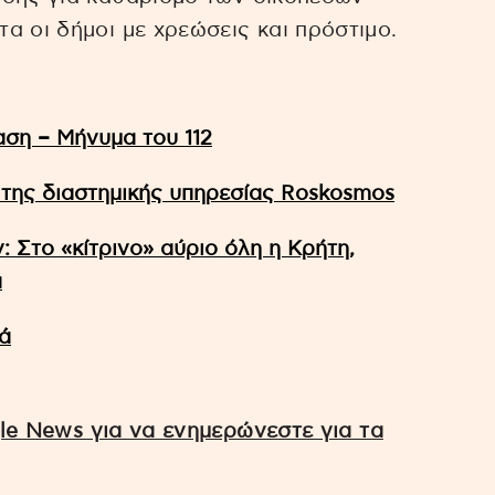
α οι δήμοι με χρεώσεις και πρόστιμο.
αση – Μήνυμα του 112
 της διαστημικής υπηρεσίας Roskosmos
 Στο «κίτρινο» αύριο όλη η Κρήτη,
α
ά
e News για να ενημερώνεστε για τα