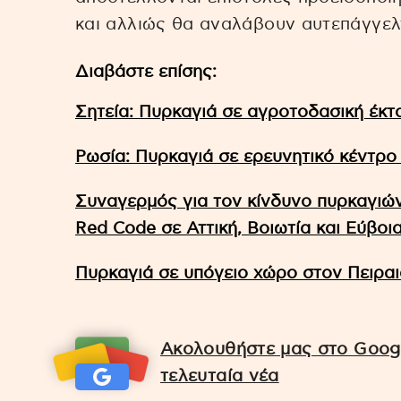
και αλλιώς θα αναλάβουν αυτεπάγγελτ
Διαβάστε επίσης:
Σητεία: Πυρκαγιά σε αγροτοδασική έκτ
Ρωσία: Πυρκαγιά σε ερευνητικό κέντρο
Συναγερμός για τον κίνδυνο πυρκαγιών:
Red Code σε Αττική, Βοιωτία και Εύβοι
Πυρκαγιά σε υπόγειο χώρο στον Πειραι
Ακολουθήστε μας στο Googl
τελευταία νέα