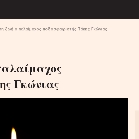
τη ζωή ο παλαίμαχος ποδοσφαιριστής Τάκης Γκώνιας
 παλαίμαχος
ης Γκώνιας