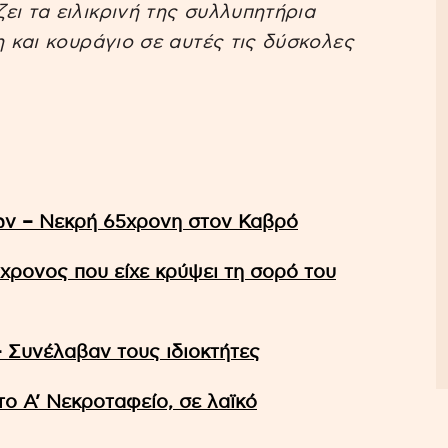
ει τα ειλικρινή της συλλυπητήρια
η και κουράγιο σε αυτές τις δύσκολες
ων – Νεκρή 65χρονη στον Καβρό
χρονος που είχε κρύψει τη σορό του
– Συνέλαβαν τους ιδιοκτήτες
το A’ Νεκροταφείο, σε λαϊκό