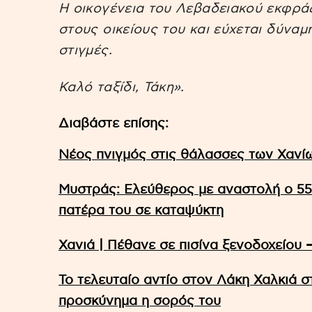
Η οικογένεια του Λεβαδειακού εκφράζ
στους οικείους του και εύχεται δύναμ
στιγμές.
Καλό ταξίδι, Τάκη».
Διαβάστε επίσης:
Νέος πνιγμός στις θάλασσες των Χανί
Μυστράς: Ελεύθερος με αναστολή ο 55
πατέρα του σε καταψύκτη
Χανιά | Πέθανε σε πισίνα ξενοδοχείου 
Το τελευταίο αντίο στον Λάκη Χαλκιά σ
προσκύνημα η σορός του