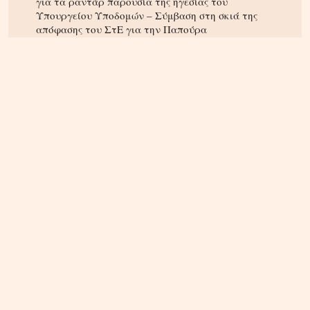
για τα ραντάρ παρουσία της ηγεσίας του
Υπουργείου Υποδομών – Σύμβαση στη σκιά της
απόφασης του ΣτΕ για την Παπούρα
ΚΡΗΤΗ
05.08.2026, 16:22
Αρπαξαν ταυτόχρονα φωτιά δύο αυτοκίνητα σε
Σούδα και Επισκοπή – Τρέχει η Πυροσβεστική