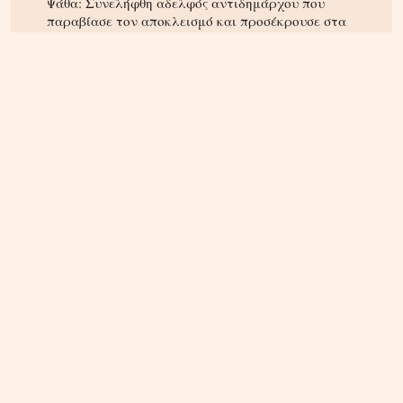
Ψάθα: Συνελήφθη αδελφός αντιδημάρχου που
παραβίασε τον αποκλεισμό και προσέκρουσε στα
συντρίμμια του ελικοπτέρου
ΚΡΗΤΗ
04.08.2026, 16:00
Ηράκλειο: Φορτηγό τυλίχθηκε στις φλόγες –
Κυκλοφοριακό χάος επί του ΒΟΑΚ