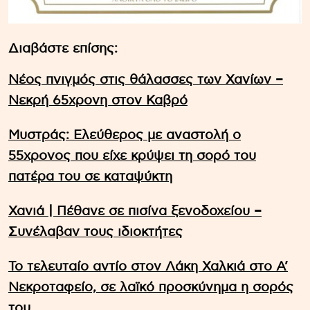
Διαβάστε επίσης:
Νέος πνιγμός στις θάλασσες των Χανίων –
Νεκρή 65χρονη στον Καβρό
Μυστράς: Ελεύθερος με αναστολή ο
55χρονος που είχε κρύψει τη σορό του
πατέρα του σε καταψύκτη
Χανιά | Πέθανε σε πισίνα ξενοδοχείου –
Συνέλαβαν τους ιδιοκτήτες
Το τελευταίο αντίο στον Λάκη Χαλκιά στο A’
Νεκροταφείο, σε λαϊκό προσκύνημα η σορός
του