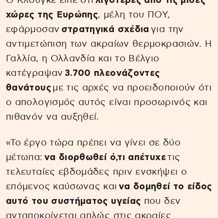
Ο Κλούγκε είπε ότι
λιγότερες από τις μισές
χώρες της Ευρώπης
, μέλη του ΠΟΥ,
εφάρμοσαν
στρατηγικά σχέδια
για την
αντιμετώπιση των ακραίων θερμοκρασιών. Η
Γαλλία, η Ολλανδία και το Βέλγιο
κατέγραψαν
3.700 πλεονάζοντες
θανάτους
με τις αρχές να προειδοποιούν ότι
ο απολογισμός αυτός είναι προσωρινός και
πιθανόν να αυξηθεί.
«Το έργο τώρα πρέπει να γίνει σε δύο
μέτωπα:
να διορθωθεί ό,τι απέτυχε
τις
τελευταίες εβδομάδες πριν ενσκήψει ο
επόμενος καύσωνας και
να δομηθεί το είδος
αυτό του συστήματος υγείας
που δεν
ανταποκρίνεται απλώς στις ακραίες