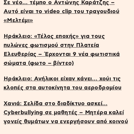
Σε νέο… τέμπο ο Αντώνης Καράτζης –
Αυτό είναι το video clip του τραγουδιού
«Μελτέμι»
Ηράκλειο: «Τέλος εποχής» για τους
πυλώνες φωτισμού στην Πλατεία
Ελευθερίας – Έρχονται 9 νέα φωτιστικά
σώματα (φωτο – βίντεο)
Ηράκλειο: Ανήλικοι είχαν κάνει… χούι τις
κλοπές στα αυτοκίνητα του αεροδρομίου
Χανιά: Σελίδα στο διαδίκτυο ασκεί…
Cyberbullying σε μαθητές – Μητέρα καλεί
γονείς θυμάτων να ενεργήσουν από κοινού