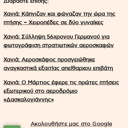
Διαβάστε επίσης:
Χανιά: Kάπνιζαν και φώναζαν την ώρα της
πτήσης – Xειροπέδες σε δύο γυναίκες
Χανιά: Σύλληψη 56χρονου Γερμανού για
φωτογράφιση στρατιωτικών αεροσκαφών
Χανιά: Αεροσκάφος προσγειώθηκε
αναγκαστικά εξαιτίας απείθαρχου επιβάτη
Χανιά: Ο Μάρτιος έφερε τις πρώτες πτήσεις
εξωτερικού στο αεροδρόμιο
«Δασκαλογιάννης»
Ακολουθήστε μας στο Google