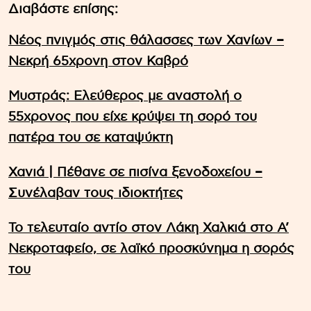
Διαβάστε επίσης:
Νέος πνιγμός στις θάλασσες των Χανίων –
Νεκρή 65χρονη στον Καβρό
Μυστράς: Ελεύθερος με αναστολή ο
55χρονος που είχε κρύψει τη σορό του
πατέρα του σε καταψύκτη
Χανιά | Πέθανε σε πισίνα ξενοδοχείου –
Συνέλαβαν τους ιδιοκτήτες
Το τελευταίο αντίο στον Λάκη Χαλκιά στο A’
Νεκροταφείο, σε λαϊκό προσκύνημα η σορός
του