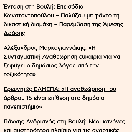
Ένταση στη Βουλή: Επεισόδιο
Κωνσταντοπούλου – Πολύζου με φόντο τη
δικαστική διαμάχη – Παρέμβαση της Άμεσης
Δράσης
Αλέξανδρος Μαρκογιαννάκης: «Η
Συνταγματική Αναθεώρηση ευκαιρία για να
ξεφύγει ο δημόσιος λόγος από την
τοξικότητα»
Ερευνητές ΕΛΜΕΠΑ: «Η αναθεώρηση του
άρθρου 16 είναι επίθεση στο δημόσιο
πανεπιστήμιο»
Γιάννης Ανδριανός στη Βουλή: Νέοι κανόνες
και αυστηρότερο πλαίσιο για τις αγροτικές