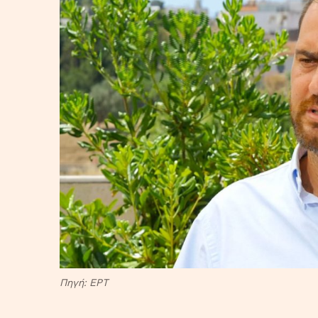
Πηγή: EΡΤ