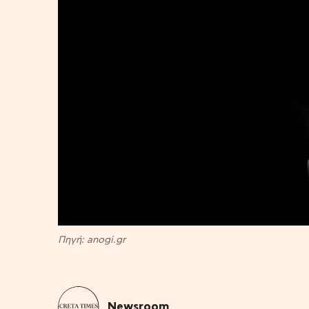
Πηγή: anogi.gr
Newsroom