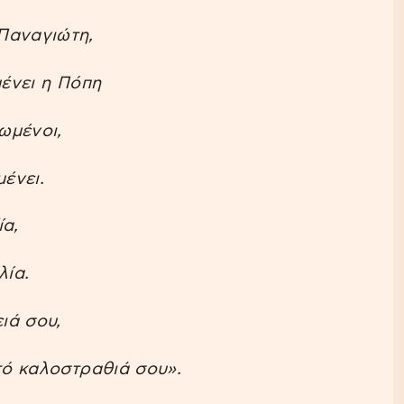
Παναγιώτη,
μένει η Πόπη
ωμένοι,
ένει.
ία,
λία.
ιά σου,
τό καλοστραθιά σου».