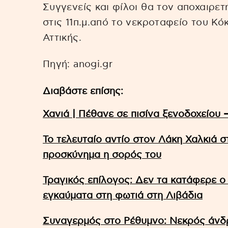
Συγγενείς και φίλοι θα τον αποχαιρε
στις 11π.μ.από το νεκροταφείο του Κ
Αττικής.
Πηγή: anogi.gr
Διαβάστε επίσης:
Χανιά | Πέθανε σε πισίνα ξενοδοχείου 
Το τελευταίο αντίο στον Λάκη Χαλκιά σ
προσκύνημα η σορός του
Τραγικός επίλογος: Δεν τα κατάφερε ο 
εγκαύματα στη φωτιά στη Λιβάδια
Συναγερμός στο Ρέθυμνο: Νεκρός άνδρ